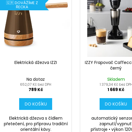
p
🇬🇷 DOVÁŽÍME Z
i
ŘECKA
r
s
o
p
d
r
u
o
k
d
t
u
ů
k
Elektrická džezva IZZI
IZZY Frapovač Caffecc
t
černý
ů
Na dotaz
Skladem
652,07 Kč bez DPH
1 379,34 Kč bez DP
789 Kč
1 669 Kč
DO KOŠÍKU
DO KOŠÍKU
Elektrická džezva s čídlem
automatický senzor
přetečení, pro přípravu tradiční
zapnutí/vypnut
orientální kávy.
přístroje • výkon 120