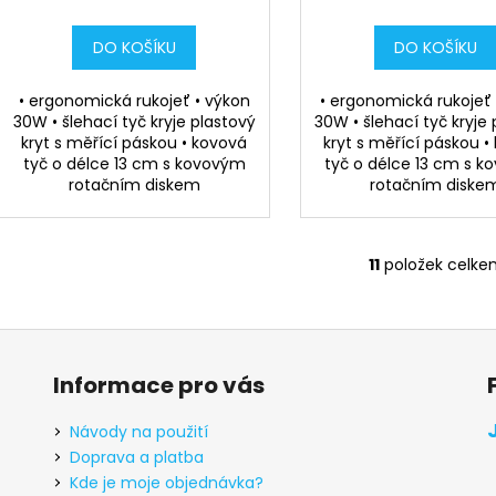
DO KOŠÍKU
DO KOŠÍKU
• ergonomická rukojeť • výkon
• ergonomická rukojeť
30W • šlehací tyč kryje plastový
30W • šlehací tyč kryje
kryt s měřící páskou • kovová
kryt s měřící páskou •
tyč o délce 13 cm s kovovým
tyč o délce 13 cm s 
rotačním diskem
rotačním diske
11
položek celke
O
v
l
á
d
Informace pro vás
a
c
Návody na použití
í
Doprava a platba
p
Kde je moje objednávka?
r