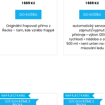
1 669 Kč
1 669 Kč
DO KOŠÍKU
DO KOŠÍKU
Originální frapovač přímo z
automatický senzor
Řecka – tam, kde vzniklo frappé
zapnutí/vypnut
přístroje • výkon 120
rychlosti • nádoba o
500 ml • není určen na 
mixování ledu
NAPÁJECÍ KABEL
NAPÁJECÍ KABEL
🇬🇷 DOVÁŽÍME Z
🇬🇷 DOVÁŽÍME Z
ŘECKA
ŘECKA