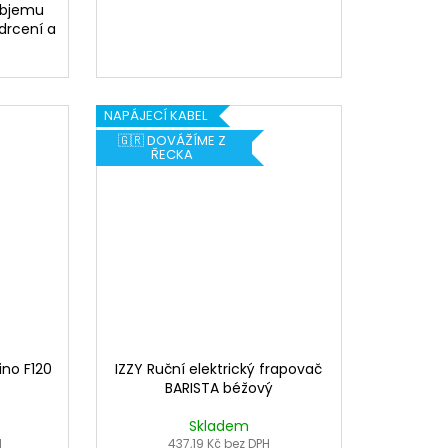
 objemu
drcení a
NAPÁJECÍ KABEL
🇬🇷 DOVÁŽÍME Z
ŘECKA
ino F120
IZZY Ruční elektrický frapovač
BARISTA béžový
Skladem
H
437,19 Kč bez DPH