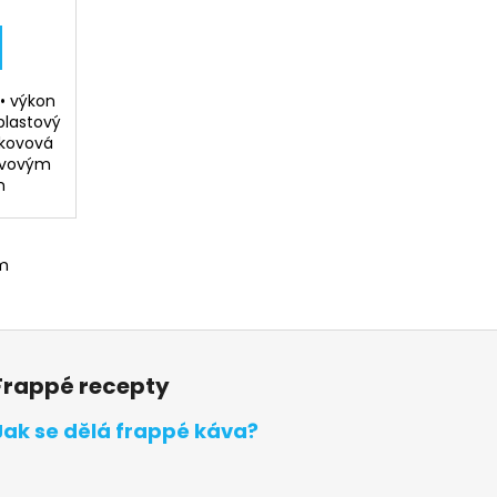
 • výkon
 plastový
 kovová
kovovým
m
m
Frappé recepty
Jak se dělá frappé káva?