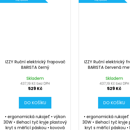
IZZY Ruční elektrický frapovač
IZZY Ruční elektrický 
BARISTA černý
BARISTA červená met
Skladem
Skladem
437,19 Kč bez DPH
437,19 Kč bez DPH
529 Kč
529 Kč
DO KOŠÍKU
DO KOŠÍKU
• ergonomická rukojeť • výkon
• ergonomická rukojeť
30W • šlehací tyč kryje plastový
30W • šlehací tyč kryje
kryt s měřící páskou • kovová
kryt s měřící páskou •