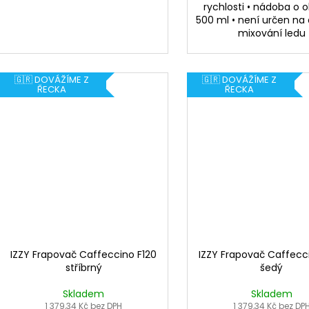
rychlosti • nádoba o
500 ml • není určen na 
mixování ledu
🇬🇷 DOVÁŽÍME Z
🇬🇷 DOVÁŽÍME Z
ŘECKA
ŘECKA
IZZY Frapovač Caffeccino F120
IZZY Frapovač Caffecc
stříbrný
šedý
Skladem
Skladem
1 379,34 Kč bez DPH
1 379,34 Kč bez DP