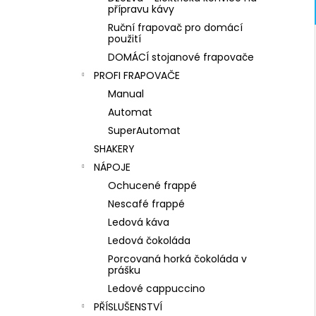
l
přípravu kávy
Ruční frapovač pro domácí
použití
DOMÁCÍ stojanové frapovače
PROFI FRAPOVAČE
Manual
Automat
SuperAutomat
SHAKERY
NÁPOJE
Ochucené frappé
Nescafé frappé
Ledová káva
Ledová čokoláda
Porcovaná horká čokoláda v
prášku
Ledové cappuccino
PŘÍSLUŠENSTVÍ