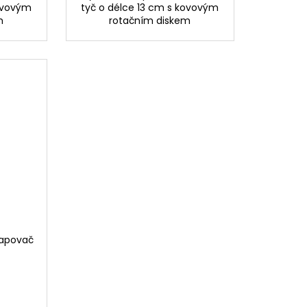
kovovým
tyč o délce 13 cm s kovovým
m
rotačním diskem
frapovač