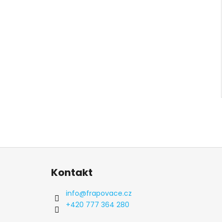
Z
á
Kontakt
p
a
info
@
frapovace.cz
t
+420 777 364 280
í