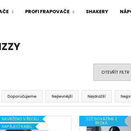
AČE
PROFI FRAPOVAČE
SHAKERY
NÁP
Co potřebujete najít?
IZZY
HLEDAT
OTEVŘÍT FILTR
Doporučujeme
Ř
a
Doporučujeme
Nejlevnější
Nejdražší
Nejp
z
e
V
n
NAVRŽENO V ŘECKU
🇬🇷 DOVÁŽÍME Z
ý
ŘECKA
í
NAPÁJECÍ KABEL
p