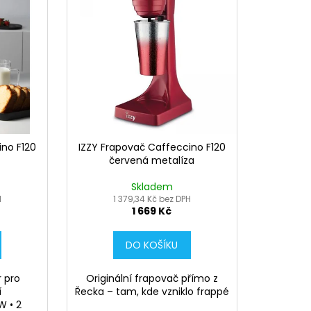
ino F120
IZZY Frapovač Caffeccino F120
červená metalíza
Skladem
H
1 379,34 Kč bez DPH
1 669 Kč
DO KOŠÍKU
 pro
Originální frapovač přímo z
í
Řecka – tam, kde vzniklo frappé
W • 2