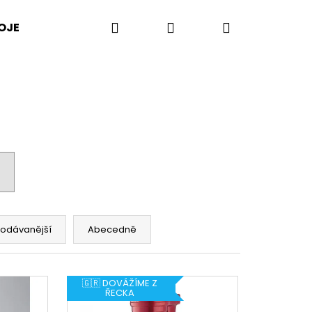
Hledat
Přihlášení
Nákupní
OJE
PŘÍSLUŠENSTVÍ
LISY NA CITRUSY
košík
rodávanější
Abecedně
🇬🇷 DOVÁŽÍME Z
ŘECKA