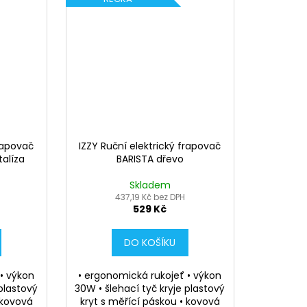
frapovač
IZZY Ruční elektrický frapovač
alíza
BARISTA dřevo
Skladem
437,19 Kč bez DPH
529 Kč
DO KOŠÍKU
 • výkon
• ergonomická rukojeť • výkon
 plastový
30W • šlehací tyč kryje plastový
 kovová
kryt s měřící páskou • kovová