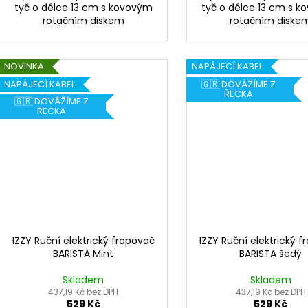
tyč o délce 13 cm s kovovým
tyč o délce 13 cm s 
rotačním diskem
rotačním diske
NOVINKA
NAPÁJECÍ KABEL
NAPÁJECÍ KABEL
🇬🇷 DOVÁŽÍME Z
ŘECKA
🇬🇷 DOVÁŽÍME Z
ŘECKA
IZZY Ruční elektrický frapovač
IZZY Ruční elektrický 
BARISTA Mint
BARISTA šedý
Skladem
Skladem
437,19 Kč bez DPH
437,19 Kč bez DPH
529 Kč
529 Kč