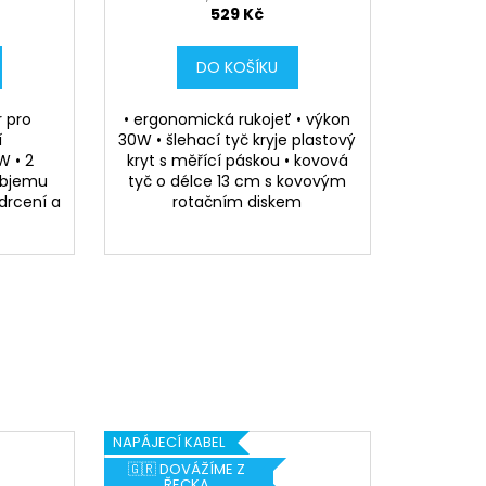
529 Kč
DO KOŠÍKU
 pro
• ergonomická rukojeť • výkon
í
30W • šlehací tyč kryje plastový
W • 2
kryt s měřící páskou • kovová
 objemu
tyč o délce 13 cm s kovovým
drcení a
rotačním diskem
NAPÁJECÍ KABEL
🇬🇷 DOVÁŽÍME Z
ŘECKA