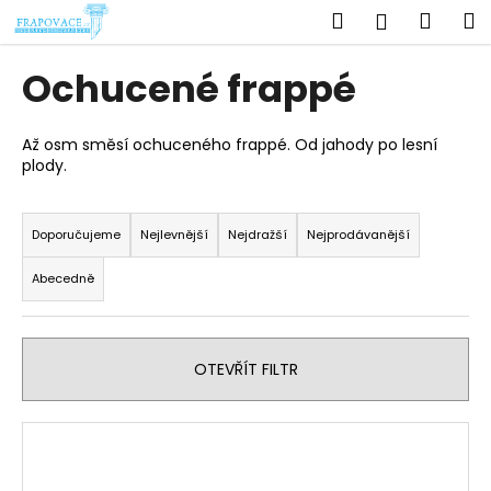
K
Přejít
Hledat
Náku
M
Přihlášen
na
o
obsah
Zpět
Zpět
košík
š
Ochucené frappé
í
C
k
o
Až osm směsí ochuceného frappé. Od jahody po lesní
plody.
p
o
Ř
t
a
Doporučujeme
Nejlevnější
Nejdražší
Nejprodávanější
ř
z
Abecedně
e
e
b
n
u
í
OTEVŘÍT FILTR
j
p
e
r
t
V
o
e
ý
d
n