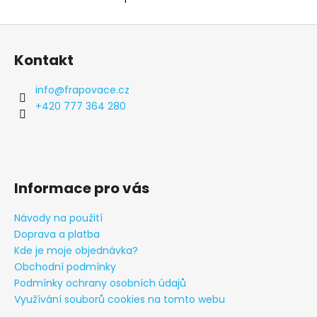
O
v
Z
l
á
á
Kontakt
d
p
a
a
info
@
frapovace.cz
c
t
+420 777 364 280
í
í
p
r
v
k
Informace pro vás
y
v
Návody na použití
ý
Doprava a platba
p
i
Kde je moje objednávka?
s
Obchodní podmínky
u
Podmínky ochrany osobních údajů
Využívání souborů cookies na tomto webu