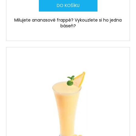
č
DO KOŠÍKU
u
j
e
Milujete ananasové frappé? Vykouzlete si ho jedna
báseň?
m
e