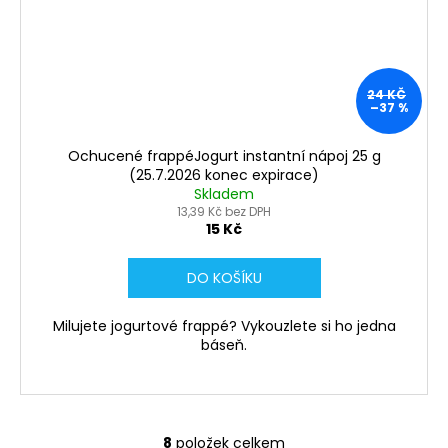
24 KČ
–37 %
Ochucené frappéJogurt instantní nápoj 25 g
(25.7.2026 konec expirace)
Skladem
13,39 Kč bez DPH
15 Kč
DO KOŠÍKU
Milujete jogurtové frappé? Vykouzlete si ho jedna
báseň.
8
položek celkem