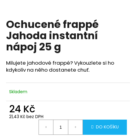
a
j
Ochucené frappé
í
t
Jahoda instantní
?
nápoj 25 g
Milujete jahodové frappé? Vykouzlete si ho
kdykoliv na něho dostanete chuť.
HLEDAT
Skladem
D
o
24 Kč
p
o
21,43 Kč bez DPH
Měrná
r
DO KOŠÍKU
cena:
u