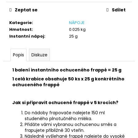
č
u
Zeptat se
Sdílet
j
e
Kategorie
:
NÁPOJE
m
Hmotnost
:
0.025 kg
e
Instantní nápoj
:
25 g
Popis
Diskuze
1 balení instantního ochuceného frappé = 25 g
1 celá krabice obsahuje 50 ks x 25 g konkrétního
ochuceného frappé
Jak si připravit ochucené frappé v 5 krocích?
Do nádoby frapovače nalejete 150 ml
studeného plnotučného mléka.
Přidáte vámi vybranou ochucenou směs a
frapujete přibližně 30 vteřin.
Následně vyšlehané frappé nalejete do vysoké