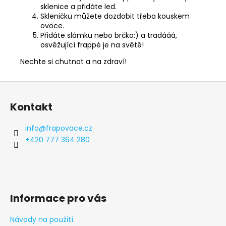
sklenice a přidáte led.
Skleničku můžete dozdobit třeba kouskem
ovoce.
Přidáte slámku nebo brčko:) a tradááá,
osvěžující frappé je na světě!
Nechte si chutnat a na zdraví!
Z
á
Kontakt
p
a
info
@
frapovace.cz
t
+420 777 364 280
í
Informace pro vás
Návody na použití