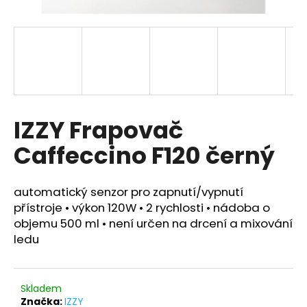
a
j
í
t
?
IZZY Frapovač
Caffeccino F120 černý
HLEDAT
automatický senzor pro zapnutí/vypnutí
přístroje
• výkon 120W • 2 rychlosti • nádoba o
D
objemu 500 ml •
není určen na drcení a mixování
o
ledu
p
o
r
Skladem
u
Značka:
IZZY