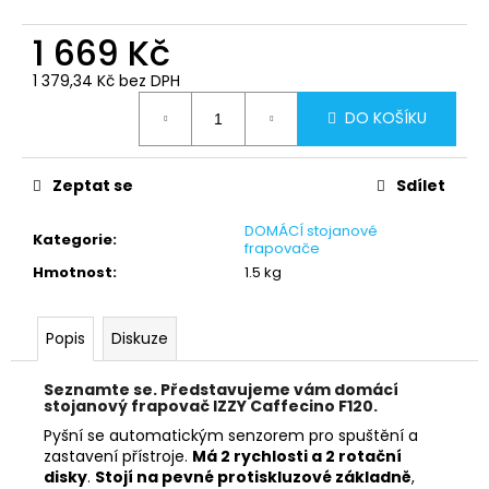
č
u
1 669 Kč
j
e
1 379,34 Kč bez DPH
m
Měrná
DO KOŠÍKU
e
cena:
Zeptat se
Sdílet
DOMÁCÍ stojanové
Kategorie
:
frapovače
Hmotnost
:
1.5 kg
Popis
Diskuze
Seznamte se. Představujeme vám domácí
stojanový frapovač IZZY Caffecino F120.
Pyšní se automatickým senzorem pro spuštění a
zastavení přístroje.
Má 2 rychlosti a 2 rotační
disky
.
Stojí na pevné protiskluzové základně
,