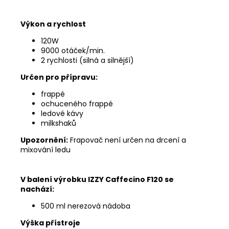
Výkon a rychlost
120W
9000 otáček/min.
2 rychlosti (silná a silnější)
Určen pro přípravu:
frappé
ochuceného frappé
ledové kávy
milkshaků
Upozornění:
Frapovač není určen na drcení a
mixování ledu
V balení výrobku IZZY Caffecino F120 se
nachází:
500 ml nerezová nádoba
Výška přístroje