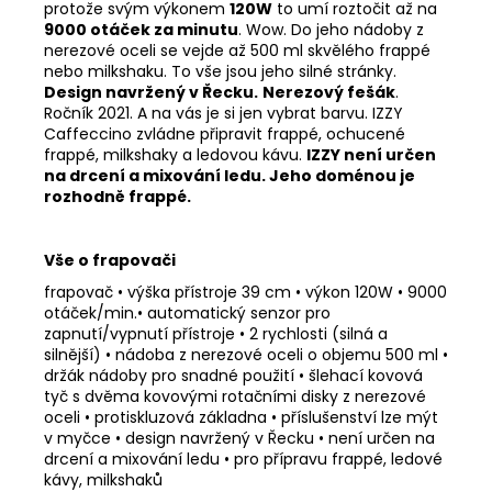
protože svým výkonem
120W
to umí roztočit až na
9000 otáček za minutu
. Wow. Do jeho nádoby z
nerezové oceli se vejde až 500 ml skvělého frappé
nebo milkshaku. To vše jsou jeho silné stránky.
Design navržený v Řecku.
Nerezový fešák
.
Ročník 2021. A na vás je si jen vybrat barvu. IZZY
Caffeccino zvládne připravit frappé, ochucené
frappé, milkshaky a ledovou kávu.
IZZY není určen
na drcení a mixování ledu. Jeho doménou je
rozhodně frappé.
Vše o frapovači
frapovač • výška přístroje 39 cm • výkon 120W • 9000
otáček/min.• automatický senzor pro
zapnutí/vypnutí přístroje • 2 rychlosti (silná a
silnější) • nádoba z nerezové oceli o objemu 500 ml •
držák nádoby pro snadné použití • šlehací kovová
tyč s dvěma kovovými rotačními disky z nerezové
oceli • protiskluzová základna •
příslušenství lze mýt
v myčce
• design navržený v Řecku • není určen na
drcení a mixování ledu • pro přípravu frappé, ledové
kávy, milkshaků