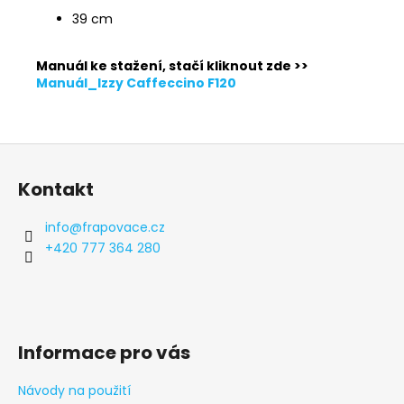
39 cm
Manuál ke stažení, stačí kliknout zde >>
Manuál_Izzy Caffeccino F120
Z
á
Kontakt
p
a
info
@
frapovace.cz
t
+420 777 364 280
í
Informace pro vás
Návody na použití