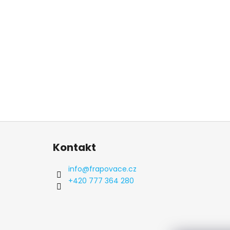
Z
á
Kontakt
p
a
info
@
frapovace.cz
t
+420 777 364 280
í