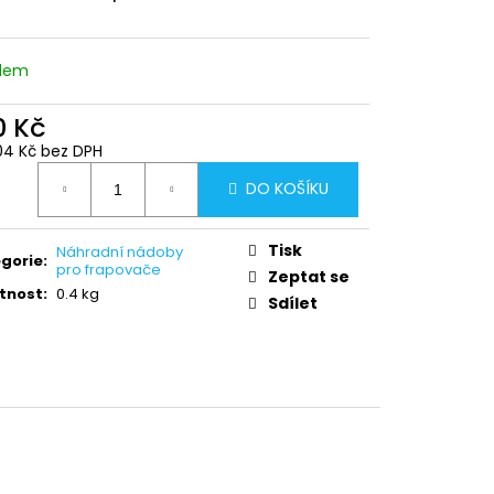
adem
0 Kč
04 Kč bez DPH
ná
DO KOŠÍKU
:
Tisk
Náhradní nádoby
gorie
:
pro frapovače
Zeptat se
tnost
:
0.4 kg
Sdílet