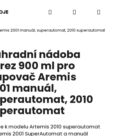
Hledat
Přihlášení
Nákupní
OJE
PŘÍSLUŠENSTVÍ
LISY NA CITRUSY
remis 2001 manuál, superautomat, 2010 superautomat
košík
hradní nádoba
rez 900 ml pro
apovač Aremis
01 manuál,
perautomat, 2010
perautomat
je k modelu Artemis 2010 superautomat
temis 2001 SuperAutomat a manuál