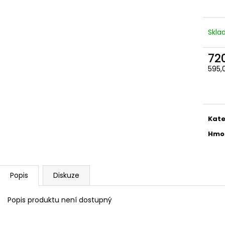
Skl
72
595,
Měr
cena
Kate
Hmo
Popis
Diskuze
Popis produktu není dostupný