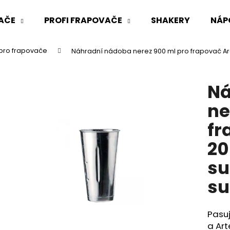
AČE
PROFI FRAPOVAČE
SHAKERY
NÁP
pro frapovače
Náhradní nádoba nerez 900 ml pro frapovač A
Co potřebujete najít?
Ná
HLEDAT
ne
fr
Doporučujeme
20
su
su
Pasu
a Ar