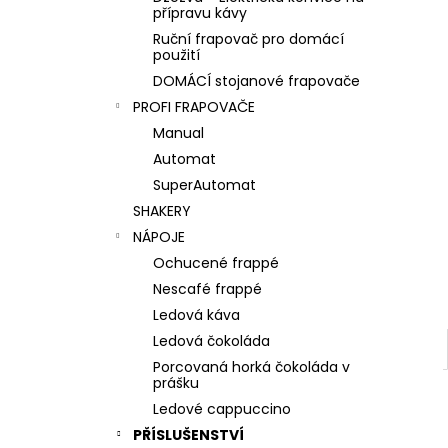
l
přípravu kávy
Ruční frapovač pro domácí
použití
DOMÁCÍ stojanové frapovače
PROFI FRAPOVAČE
Manual
Automat
SuperAutomat
SHAKERY
NÁPOJE
Ochucené frappé
Nescafé frappé
Ledová káva
Ledová čokoláda
Porcovaná horká čokoláda v
prášku
Ledové cappuccino
PŘÍSLUŠENSTVÍ