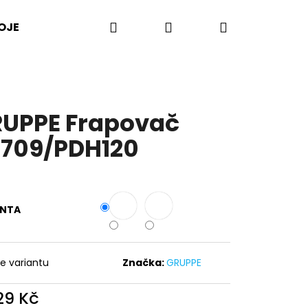
Hledat
Přihlášení
Nákupní
OJE
PŘÍSLUŠENSTVÍ
LISY NA CITRUSY
košík
UPPE Frapovač
709/PDH120
ANTA
te variantu
Značka:
GRUPPE
229 Kč