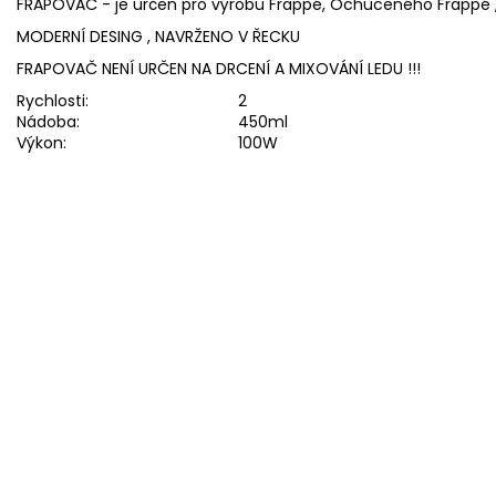
FRAPOVAČ - je určen pro výrobu Frappé, Ochuceného Frappé ,
MODERNÍ DESING , NAVRŽENO V ŘECKU
FRAPOVAČ NENÍ URČEN NA DRCENÍ A MIXOVÁNÍ LEDU !!!
Rychlosti:
2
Nádoba:
450ml
Výkon:
100W