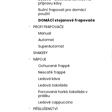
l
přípravu kávy
Ruční frapovač pro domácí
použití
DOMÁCÍ stojanové frapovače
PROFI FRAPOVAČE
Manual
Automat
SuperAutomat
SHAKERY
NÁPOJE
Ochucené frappé
Nescafé frappé
Ledová káva
Ledová čokoláda
Porcovaná horká čokoláda v
prášku
Ledové cappuccino
PŘÍSLUŠENSTVÍ