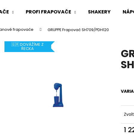
AČE
PROFI FRAPOVAČE
SHAKERY
NÁP
janové frapovače
GRUPPE Frapovač SH709/PDH120
Co potřebujete najít?
🇬🇷 DOVÁŽÍME Z
ŘECKA
GR
HLEDAT
SH
Doporučujeme
VARI
Zvol
1 