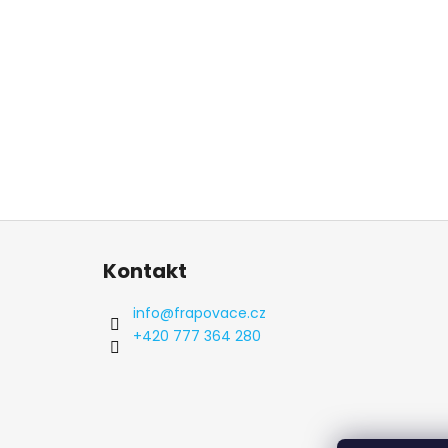
Z
á
Kontakt
p
a
info
@
frapovace.cz
t
+420 777 364 280
í