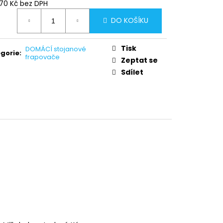
5,70 Kč bez DPH
ná
DO KOŠÍKU
:
Tisk
DOMÁCÍ stojanové
gorie
:
frapovače
Zeptat se
Sdílet