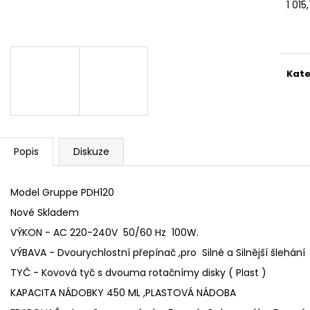
1 01
Měr
cena
Kate
Popis
Diskuze
Model
Gruppe PDH120
Nové
Skladem
VÝKON - AC 220-240V 50/60 Hz 100W.
VÝBAVA - Dvourychlostní přepínač ,pro Silné a Silnější šlehání
TYČ - Kovová tyč s dvouma rotačnímy disky ( Plast )
KAPACITA NÁDOBKY 450 ML ,PLASTOVÁ NÁDOBA