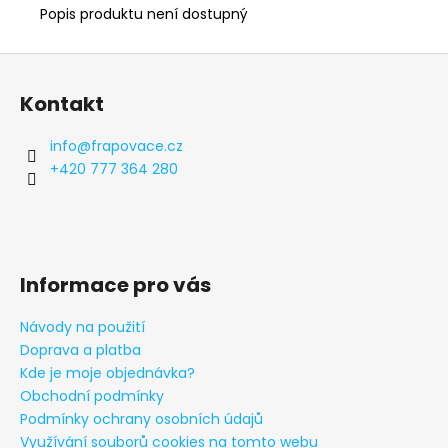
Popis produktu není dostupný
Z
á
Kontakt
p
a
info
@
frapovace.cz
t
+420 777 364 280
í
Informace pro vás
Návody na použití
Doprava a platba
Kde je moje objednávka?
Obchodní podmínky
Podmínky ochrany osobních údajů
Využívání souborů cookies na tomto webu