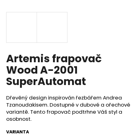
a
j
í
t
?
Artemis frapovač
Wood A-2001
HLEDAT
SuperAutomat
Dřevěný design inspirován řezbářem Andrea
D
o
Tzanoudakisem. Dostupné v dubové a ořechové
p
variantě. Tento frapovač podtrhne Váš styl a
o
osobnost.
r
u
VARIANTA