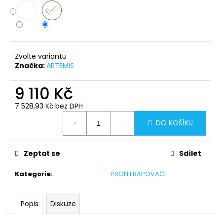
č
u
j
e
m
e
Zvolte variantu
Značka:
ARTEMIS
9 110 Kč
7 528,93 Kč bez DPH
Měrná
DO KOŠÍKU
cena:
Zeptat se
Sdílet
Kategorie
:
PROFI FRAPOVAČE
Popis
Diskuze