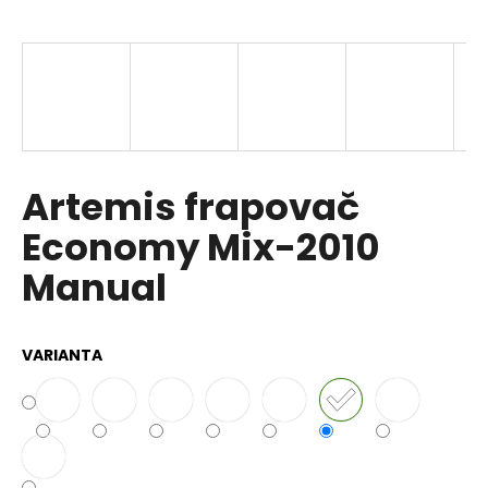
a
j
í
t
?
Artemis frapovač
Economy Mix-2010
HLEDAT
Manual
D
VARIANTA
o
p
o
r
u