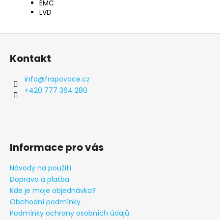
EMC
LVD
Z
á
Kontakt
p
a
info
@
frapovace.cz
t
+420 777 364 280
í
Informace pro vás
Návody na použití
Doprava a platba
Kde je moje objednávka?
Obchodní podmínky
Podmínky ochrany osobních údajů