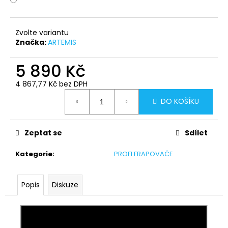
č
u
j
Zvolte variantu
e
Značka:
ARTEMIS
m
e
5 890 Kč
4 867,77 Kč bez DPH
Měrná
DO KOŠÍKU
cena:
Zeptat se
Sdílet
Kategorie
:
PROFI FRAPOVAČE
Popis
Diskuze