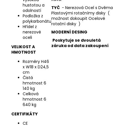
hustotou a
TYČ
- Nerezová Ocel s Dvěma
odolností
Plastovými rotačnímy disky (
Podložka z
možnost dokoupit Ocelové
polykarbonátu
rotační disky )
Hřídel z
nerezové
MODERNÍ DESING
oceli
Poskytuje se dvouletá
záruka od data zakoupení
VELIKOST A
HMOTNOST
Rozměry H46
x W18 x D24,5
cm
Čistá
hmotnost 6
140 kg
Celková
hmotnost 6
640 kg
CERTIFIKÁTY
CE