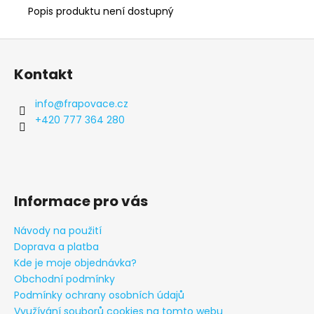
Popis produktu není dostupný
Z
á
Kontakt
p
a
info
@
frapovace.cz
t
+420 777 364 280
í
Informace pro vás
Návody na použití
Doprava a platba
Kde je moje objednávka?
Obchodní podmínky
Podmínky ochrany osobních údajů
Využívání souborů cookies na tomto webu