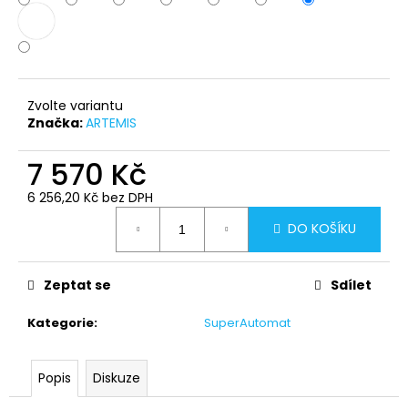
č
u
j
e
m
e
Zvolte variantu
Značka:
ARTEMIS
7 570 Kč
6 256,20 Kč bez DPH
Měrná
DO KOŠÍKU
cena:
Zeptat se
Sdílet
Kategorie
:
SuperAutomat
Popis
Diskuze