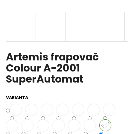
a
j
í
t
?
Artemis frapovač
Colour A-2001
HLEDAT
SuperAutomat
D
VARIANTA
o
p
o
r
u