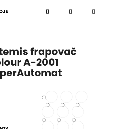
Hledat
Přihlášení
Nákupní
OJE
PŘÍSLUŠENSTVÍ
LISY NA CITRUSY
košík
temis frapovač
lour A-2001
perAutomat
ANTA