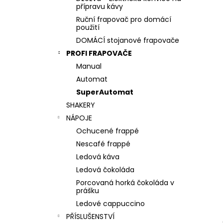
l
přípravu kávy
Ruční frapovač pro domácí
použití
DOMÁCÍ stojanové frapovače
PROFI FRAPOVAČE
Manual
Automat
SuperAutomat
SHAKERY
NÁPOJE
Ochucené frappé
Nescafé frappé
Ledová káva
Ledová čokoláda
Porcovaná horká čokoláda v
prášku
Ledové cappuccino
PŘÍSLUŠENSTVÍ