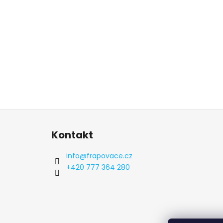
Z
á
Kontakt
p
a
info
@
frapovace.cz
t
+420 777 364 280
í