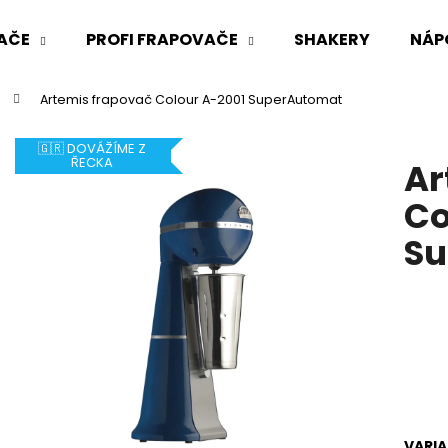
AČE
PROFI FRAPOVAČE
SHAKERY
NÁP
Artemis frapovač Colour A-2001 SuperAutomat
Co potřebujete najít?
🇬🇷 DOVÁŽÍME Z
ŘECKA
Ar
HLEDAT
Co
Su
Doporučujeme
VARI