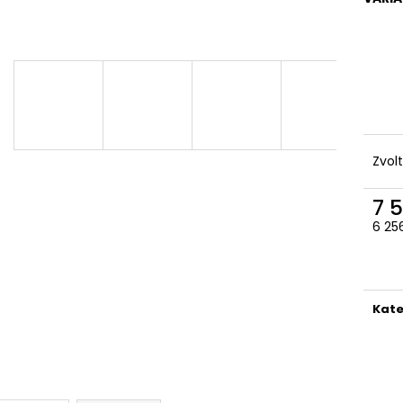
Zvol
7 
6 25
Měr
cena
Kate