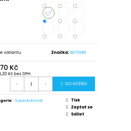
te variantu
Značka:
ARTEMIS
570 Kč
6,20 Kč bez DPH
ná
DO KOŠÍKU
:
Tisk
gorie
:
SuperAutomat
Zeptat se
Sdílet