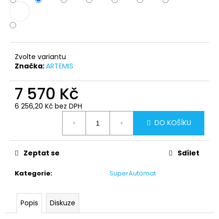
č
u
j
e
m
e
Zvolte variantu
Značka:
ARTEMIS
7 570 Kč
6 256,20 Kč bez DPH
Měrná
DO KOŠÍKU
cena:
Zeptat se
Sdílet
Kategorie
:
SuperAutomat
Popis
Diskuze