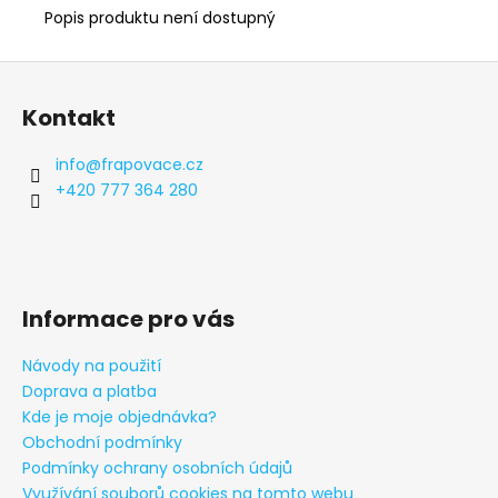
Popis produktu není dostupný
Z
á
Kontakt
p
a
info
@
frapovace.cz
t
+420 777 364 280
í
Informace pro vás
Návody na použití
Doprava a platba
Kde je moje objednávka?
Obchodní podmínky
Podmínky ochrany osobních údajů
Využívání souborů cookies na tomto webu