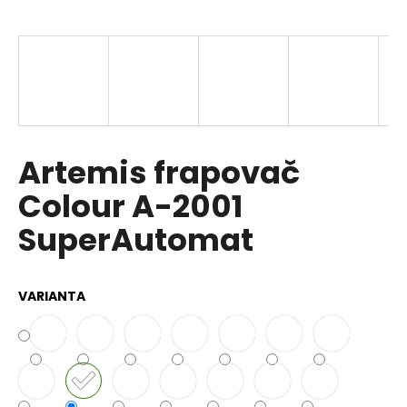
a
j
í
t
?
Artemis frapovač
Colour A-2001
HLEDAT
SuperAutomat
D
VARIANTA
o
p
o
r
u