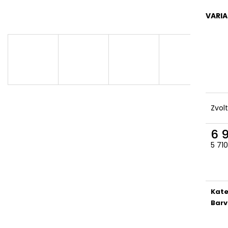
VARI
Zvol
6 
5 71
Měr
cena
Kate
Bar