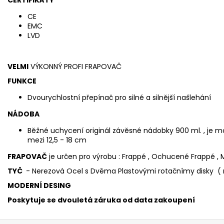
CE
EMC
LVD
VELMI
VÝKONNÝ PROFI FRAPOVAČ
FUNKCE
Dvourychlostní přepínač pro silné a silnější našlehání
NÁDOBA
Běžné uchycení originál závěsné nádobky 900 ml. , je mo
mezi 12,5 - 18 cm
FRAPOVAČ
je určen pro výrobu : Frappé , Ochucené Frappé , M
TYČ
- Nerezová Ocel s Dvěma Plastovými rotačnímy disky ( 
MODERNÍ DESING
Poskytuje se dvouletá záruka od data zakoupení