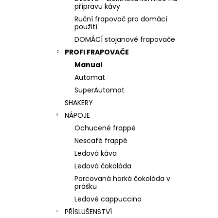
l
přípravu kávy
Ruční frapovač pro domácí
použití
DOMÁCÍ stojanové frapovače
PROFI FRAPOVAČE
Manual
Automat
SuperAutomat
SHAKERY
NÁPOJE
Ochucené frappé
Nescafé frappé
Ledová káva
Ledová čokoláda
Porcovaná horká čokoláda v
prášku
Ledové cappuccino
PŘÍSLUŠENSTVÍ