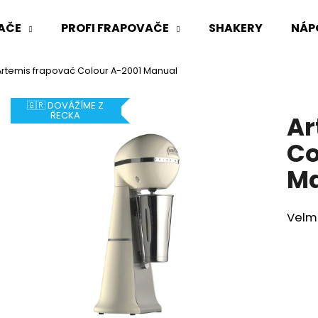
AČE
PROFI FRAPOVAČE
SHAKERY
NÁP
Artemis frapovač Colour A-2001 Manual
Co potřebujete najít?
🇬🇷 DOVÁŽÍME Z
ŘECKA
Ar
HLEDAT
Co
M
Doporučujeme
Velm