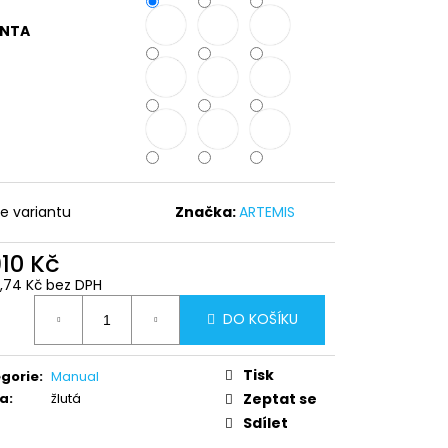
ANTA
te variantu
Značka:
ARTEMIS
910 Kč
0,74 Kč bez DPH
ná
DO KOŠÍKU
:
Tisk
gorie
:
Manual
va
:
žlutá
Zeptat se
Sdílet