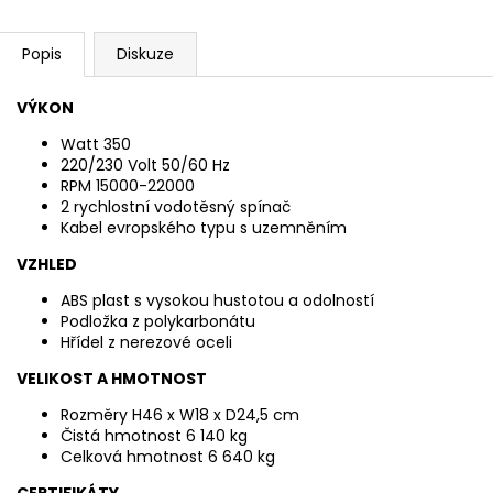
Popis
Diskuze
VÝKON
Watt 350
220/230 Volt 50/60 Hz
RPM 15000-22000
2 rychlostní vodotěsný spínač
Kabel evropského typu s uzemněním
VZHLED
ABS plast s vysokou hustotou a odolností
Podložka z polykarbonátu
Hřídel z nerezové oceli
VELIKOST A HMOTNOST
Rozměry H46 x W18 x D24,5 cm
Čistá hmotnost 6 140 kg
Celková hmotnost 6 640 kg
CERTIFIKÁTY