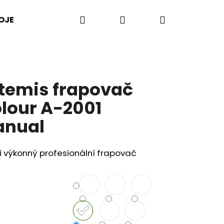
Hledat
Přihlášení
Nákupní
OJE
PŘÍSLUŠENSTVÍ
LISY NA CITRUSY
košík
temis frapovač
lour A-2001
anual
i výkonný profesionální frapovač